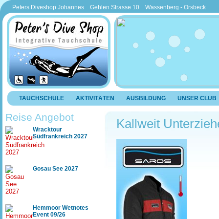
Peters Diveshop Johannes Gehlen Strasse 10 Wassenberg - Orsbeck
TAUCHSCHULE
AKTIVITÄTEN
AUSBILDUNG
UNSER CLUB
Reise Angebot
Kallweit Unterzieh
Wracktour
Südfrankreich 2027
Gosau See 2027
Hemmoor Wetnotes
Event 09/26