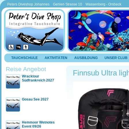
Peters Diveshop Johannes Gehlen Strasse 10 Wassenberg - Orsbeck
TAUCHSCHULE
AKTIVITÄTEN
AUSBILDUNG
UNSER CLUB
Reise Angebot
Finnsub Ultra lig
Wracktour
Südfrankreich 2027
Gosau See 2027
Hemmoor Wetnotes
Event 09/26